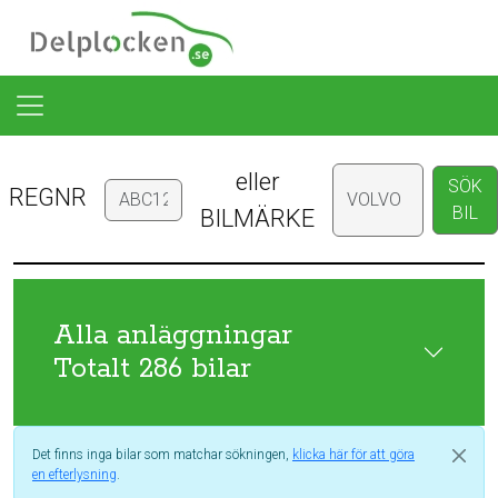
eller
SÖK
REGNR
BIL
BILMÄRKE
Alla anläggningar
Totalt 286 bilar
Det finns inga bilar som matchar sökningen,
klicka här för att göra
en efterlysning
.