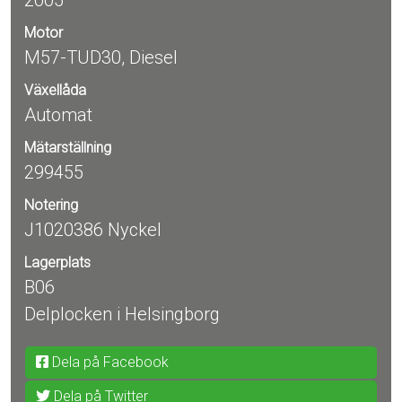
2005
Motor
M57-TUD30, Diesel
Växellåda
Automat
Mätarställning
299455
Notering
J1020386 Nyckel
Lagerplats
B06
Delplocken i Helsingborg
Dela på Facebook
Dela på Twitter