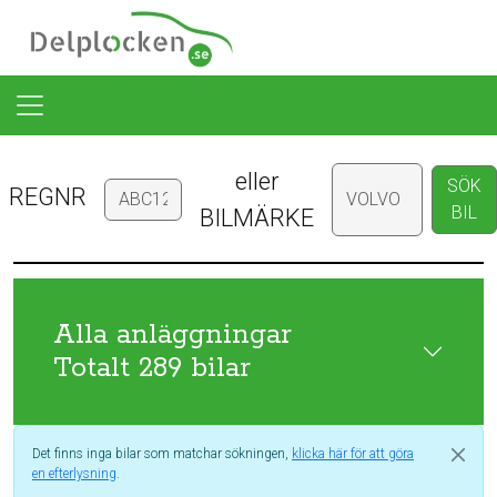
eller
SÖK
REGNR
BIL
BILMÄRKE
Alla anläggningar
Totalt 289 bilar
Det finns inga bilar som matchar sökningen,
klicka här för att göra
en efterlysning
.