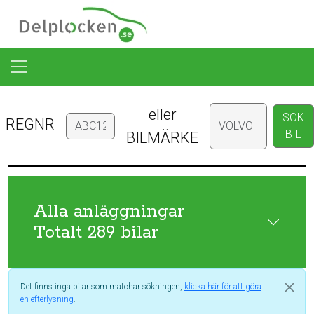
eller
SÖK
REGNR
BIL
BILMÄRKE
Alla anläggningar
Totalt 289 bilar
Det finns inga bilar som matchar sökningen,
klicka här för att göra
en efterlysning
.